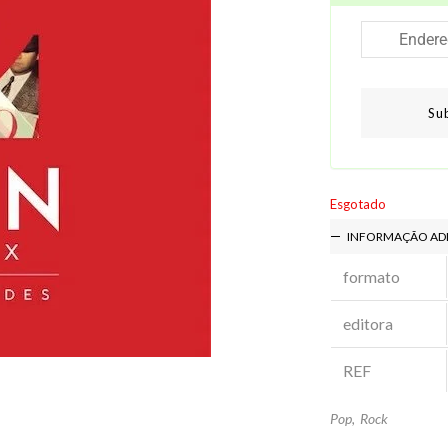
Su
Esgotado
INFORMAÇÃO AD
formato
editora
REF
Pop
,
Rock