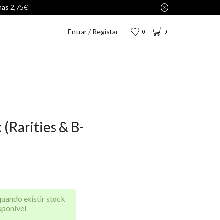
Entrar / Registar
0
0
 (Rarities & B-
quando existir stock
sponível