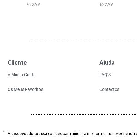
€
22,99
€
22,99
Cliente
Ajuda
A Minha Conta
FAQ’S
Os Meus Favoritos
Contactos
Copyright © 2017-2026 discovoador. Todos os direitos reservados.
A
discovoador.pt
usa cookies para ajudar a melhorar a sua experiência de