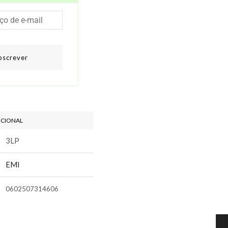
bscrever
ICIONAL
3LP
EMI
0602507314606