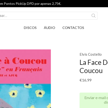
Entrega em Pontos PickUp DPD por apenas 
DISCOS
ÁUDIO
CONTACTOS
Elvis Costello
La Face D
Coucou
€
16,99
Enviar e-mail 
di