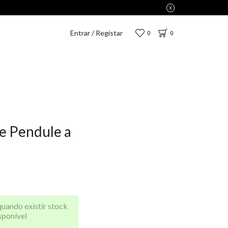
2,75€.
Entrar / Registar
0
0
e Pendule a
quando existir stock
sponível