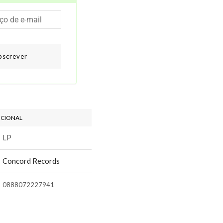
bscrever
ICIONAL
LP
Concord Records
0888072227941