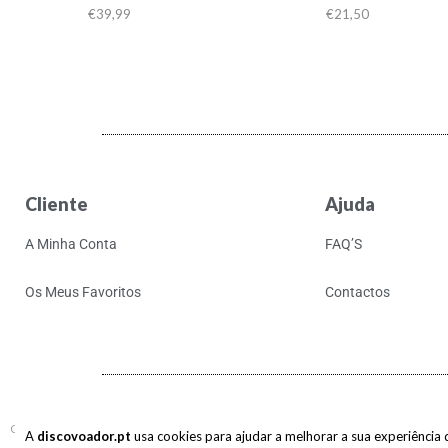
€
39,99
€
21,50
Cliente
Ajuda
A Minha Conta
FAQ’S
Os Meus Favoritos
Contactos
Copyright © 2017-2026 discovoador. Todos os direitos reservados.
A
discovoador.pt
usa cookies para ajudar a melhorar a sua experiência de