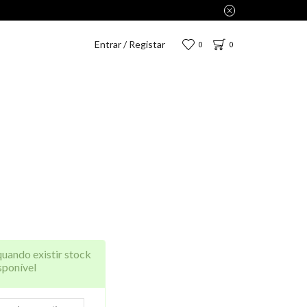
enas 2,75€.
Entrar / Registar
0
0
quando existir stock
sponível