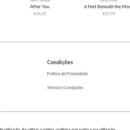
After You
6 Feet Beneath the Mo
€
24,50
€
27,99
Condições
Política de Privacidade
Termos e Condições
 utilização. Ao utilizar a página, confirma que aceita a sua utilização.