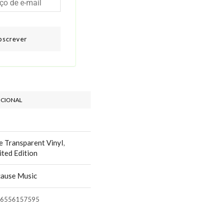
bscrever
ICIONAL
e Transparent Vinyl
,
ited Edition
ause Music
6556157595