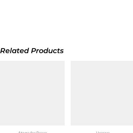
Related Products
Atoms for Peace
Horrors