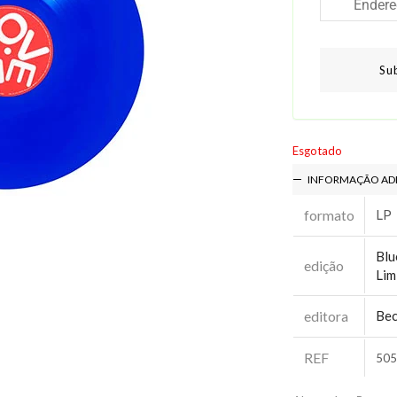
Su
Esgotado
INFORMAÇÃO AD
formato
LP
Blu
edição
Lim
editora
Bec
REF
505