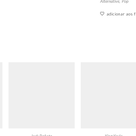
Alternative
,
Pop
adicionar aos f
Jack Peñate
King Krule