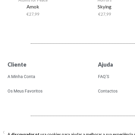
Amok
Skying
€
27,99
€
27,99
Cliente
Ajuda
A Minha Conta
FAQ’S
Os Meus Favoritos
Contactos
Copyright © 2017-2026 discovoador. Todos os direitos reservados.
A
discovoador.pt
usa cookies para ajudar a melhorar a sua experiência de