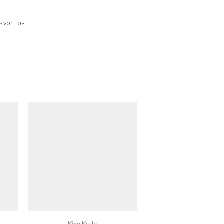
avoritos
King Krule