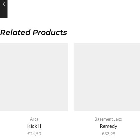
Related Products
Arca
Basement Jaxx
Kick II
Remedy
€
24,50
€
33,99