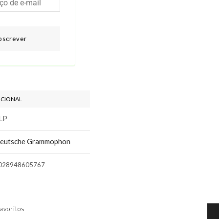
bscrever
ICIONAL
LP
eutsche Grammophon
028948605767
avoritos