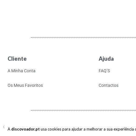
Cliente
Ajuda
A Minha Conta
FAQ’S
Os Meus Favoritos
Contactos
Copyright © 2017-2026 discovoador. Todos os direitos reservados.
A
discovoador.pt
usa cookies para ajudar a melhorar a sua experiência de