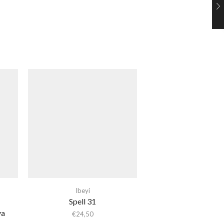
Ibeyi
Spell 31
ya
€
24,50