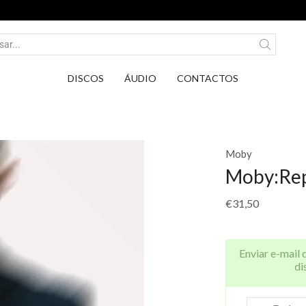
Entrega em Pontos PickUp DPD por apenas 2,75€
DISCOS
ÁUDIO
CONTACTOS
Moby
Moby:Rep
€
31,50
Enviar e-mail 
di