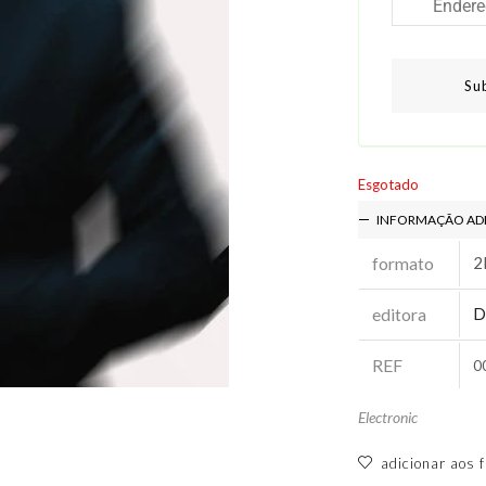
Su
Esgotado
INFORMAÇÃO AD
formato
2
editora
D
REF
0
Electronic
adicionar aos f