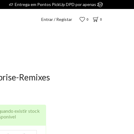
.
Entrar / Registar
0
0
rise-Remixes
quando existir stock
sponível