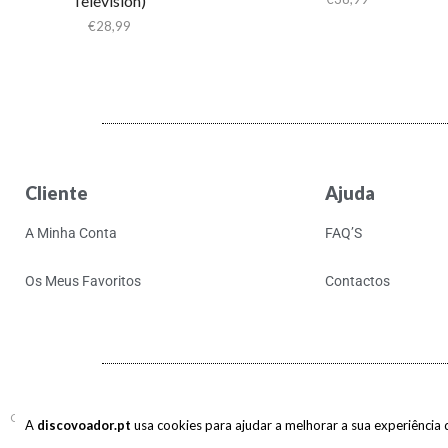
Television)
€
28,99
Cliente
Ajuda
A Minha Conta
FAQ’S
Os Meus Favoritos
Contactos
Copyright © 2017-2026 discovoador. Todos os direitos reservados.
A
discovoador.pt
usa cookies para ajudar a melhorar a sua experiência de