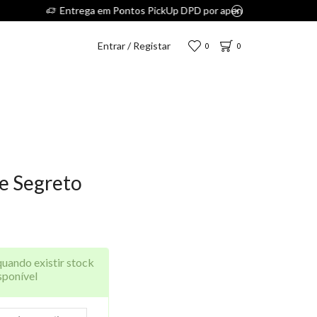
5€.
Entrar / Registar
0
0
e Segreto
quando existir stock
sponível