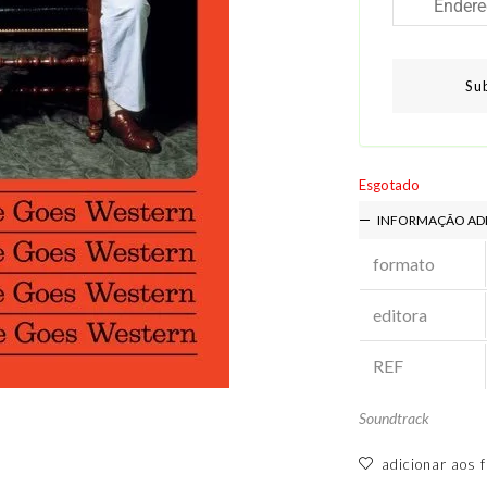
Su
Esgotado
INFORMAÇÃO AD
formato
editora
REF
Soundtrack
adicionar aos f