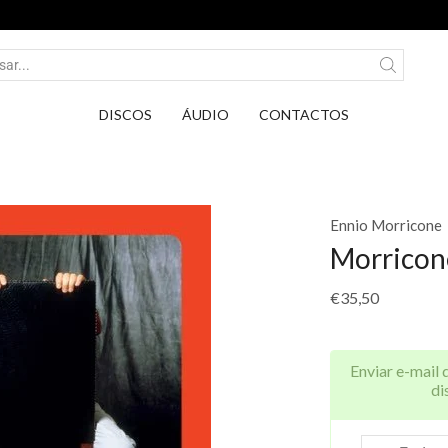
Entrega em Pontos PickUp DPD por apenas 2,7
DISCOS
ÁUDIO
CONTACTOS
Ennio Morricone
Morricon
€
35,50
Enviar e-mail 
di