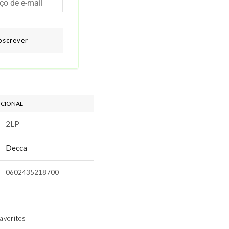
bscrever
ICIONAL
2LP
Decca
0602435218700
avoritos