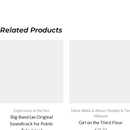
Related Products
Explosions in the Sky
Steve Albini & Alison Chesley & Ti
Midyett
Big Bend (an Original
Girl on the Third Floor
Soundtrack for Public
€
38,99