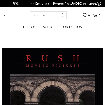
,75€.
Entrega em Pontos PickUp DPD por apenas 2,75€.
0
0
DISCOS
ÁUDIO
CONTACTOS