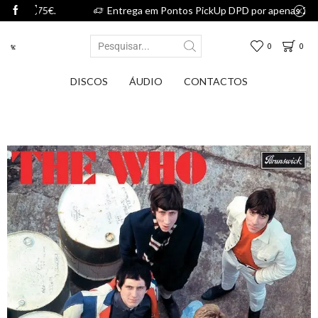
75€.
Entrega em Pontos PickUp DPD por apenas 2,75€.
0
0
DISCOS
ÁUDIO
CONTACTOS