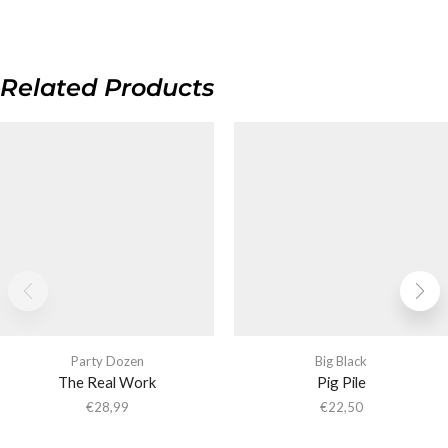
Related Products
Party Dozen
Big Black
The Real Work
Pig Pile
€
28,99
€
22,50