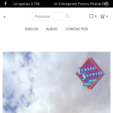
 2,75€.
Entrega em Pontos PickUp DPD por apenas 2,75€.
0
0
DISCOS
ÁUDIO
CONTACTOS