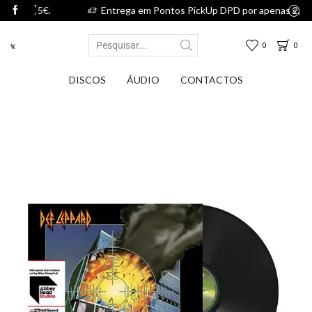
,75€.
Entrega em Pontos PickUp DPD por apenas 2,75€.
0
0
DISCOS
ÁUDIO
CONTACTOS