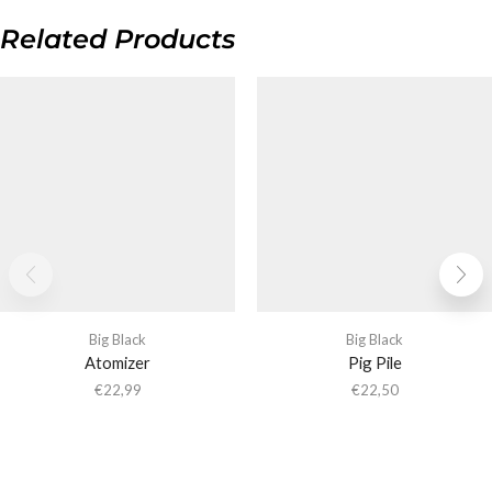
Related Products
Big Black
Big Black
Atomizer
Pig Pile
€
22,99
€
22,50