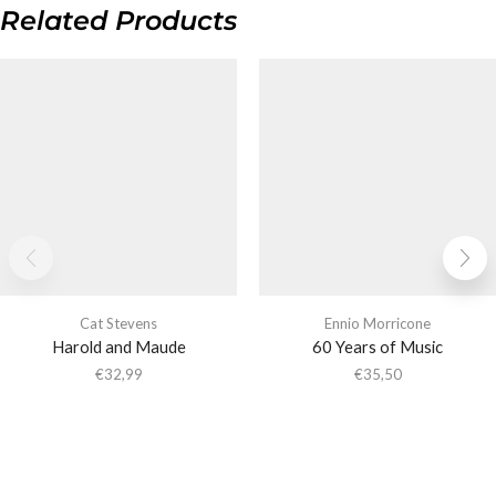
Related Products
Cat Stevens
Ennio Morricone
Harold and Maude
60 Years of Music
€
32,99
€
35,50