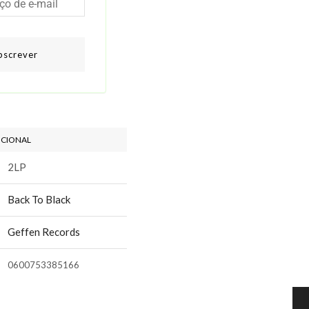
bscrever
ICIONAL
2LP
Back To Black
Geffen Records
0600753385166