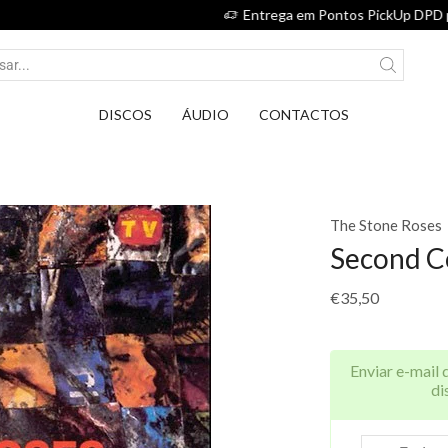
Entrega em Pontos PickUp DPD por apenas 2,75€.
DISCOS
ÁUDIO
CONTACTOS
The Stone Roses
Second 
€
35,50
Enviar e-mail 
di