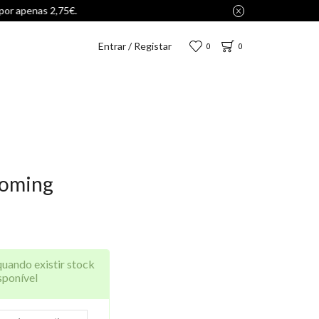
Entrar / Registar
0
0
Coming
quando existir stock
sponível