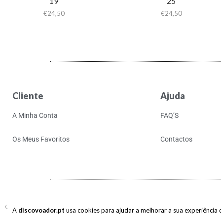
19
25
€
24,50
€
24,50
Cliente
Ajuda
A Minha Conta
FAQ’S
Os Meus Favoritos
Contactos
Copyright © 2017-2026 discovoador. Todos os direitos reservados.
A
discovoador.pt
usa cookies para ajudar a melhorar a sua experiência de