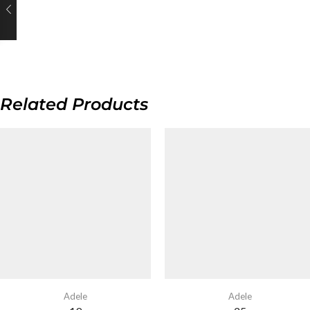
Related Products
Adele
Adele