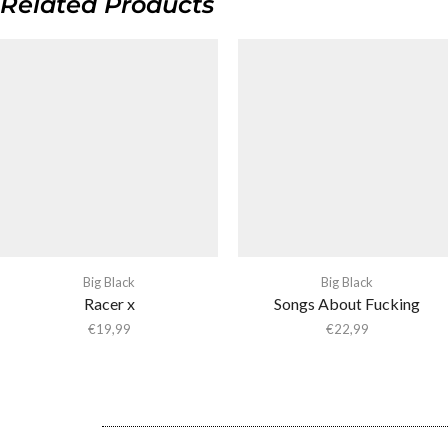
Related Products
Big Black
Big Black
Racer x
Songs About Fucking
€
19,99
€
22,99