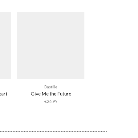
Bastille
ear)
Give Me the Future
€
26,99