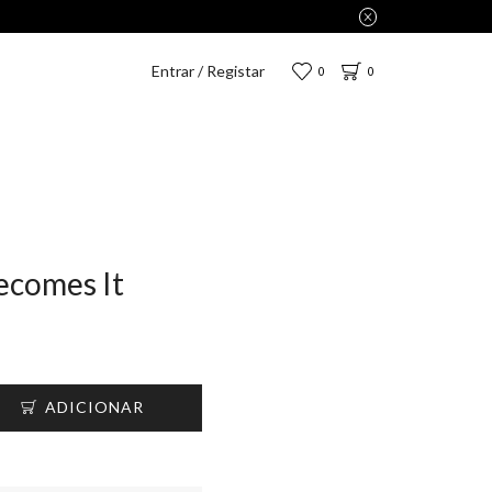
Up DPD por apenas 2,75€.
Entrar / Registar
0
0
ecomes It
ADICIONAR