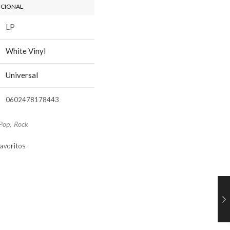
ICIONAL
LP
White Vinyl
Universal
0602478178443
Pop
,
Rock
avoritos