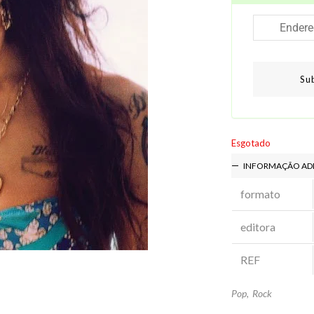
Su
Esgotado
INFORMAÇÃO AD
formato
editora
REF
Pop
,
Rock