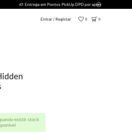
.
Entrar / Registar
0
0
Hidden
s
quando existir stock
sponível