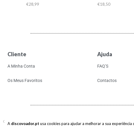
€
28,99
€
18,50
Cliente
Ajuda
A Minha Conta
FAQ’S
Os Meus Favoritos
Contactos
Copyright © 2017-2026 discovoador. Todos os direitos reservados.
A
discovoador.pt
usa cookies para ajudar a melhorar a sua experiência de