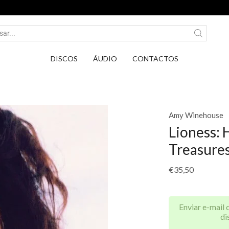
Entrega em Pontos PickUp DPD por apenas 2,75€
DISCOS
ÁUDIO
CONTACTOS
Amy Winehouse
Lioness: 
Treasure
€
35,50
Enviar e-mail 
di