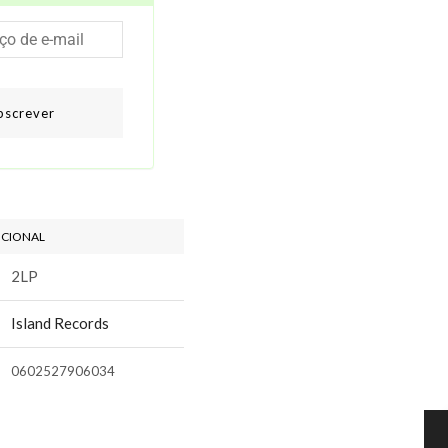
bscrever
ICIONAL
2LP
Island Records
0602527906034