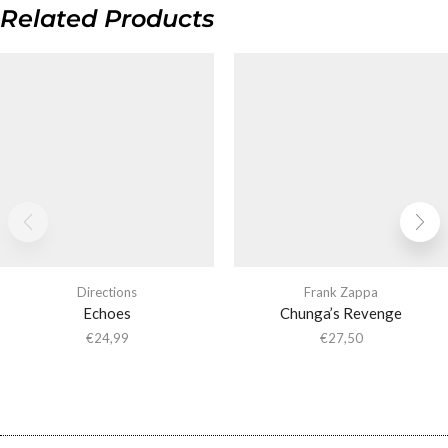
Related Products
Directions
Frank Zappa
Echoes
Chunga’s Revenge
€
24,99
€
27,50