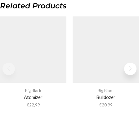
Related Products
Big Black
Big Black
Atomizer
Bulldozer
€
22,99
€
20,99