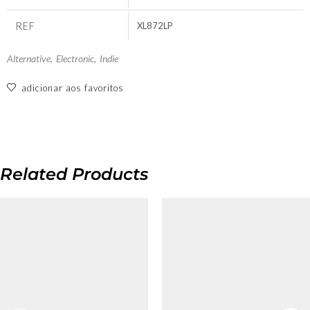
REF
XL872LP
Alternative
,
Electronic
,
Indie
adicionar aos favoritos
Related Products