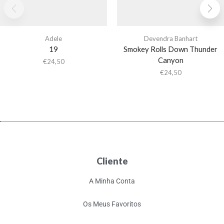
Adele
Devendra Banhart
19
Smokey Rolls Down Thunder
Canyon
€
24,50
€
24,50
Cliente
A Minha Conta
Os Meus Favoritos