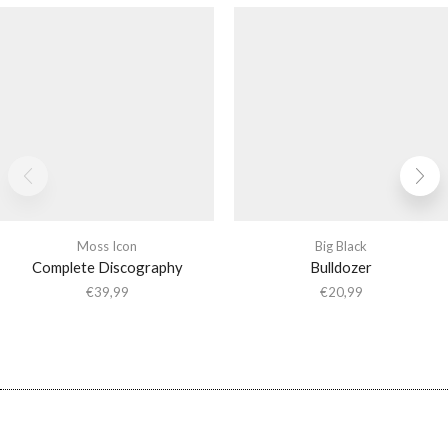
Moss Icon
Big Black
Complete Discography
Bulldozer
€
39,99
€
20,99