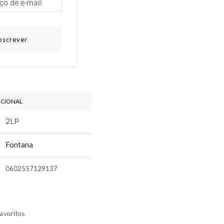
bscrever
ICIONAL
2LP
Fontana
0602557129137
avoritos