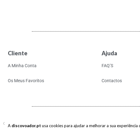
Cliente
Ajuda
A Minha Conta
FAQ’S
Os Meus Favoritos
Contactos
Copyright © 2017-2026 discovoador. Todos os direitos reservados.
A
discovoador.pt
usa cookies para ajudar a melhorar a sua experiência de