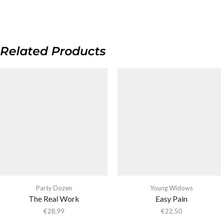
Related Products
Party Dozen
Young Widows
The Real Work
Easy Pain
€
28,99
€
22,50