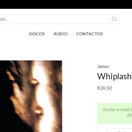
Entrega em Pontos PickUp DPD por apenas 2,75€.
DISCOS
ÁUDIO
CONTACTOS
James
Whiplash
€
26,50
Enviar e-mail 
di