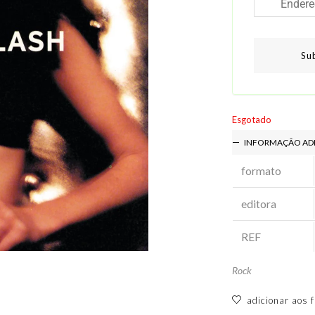
Su
Esgotado
INFORMAÇÃO AD
formato
editora
REF
Rock
adicionar aos f