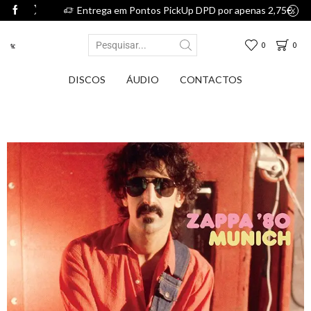
75€.
Entrega em Pontos PickUp DPD por apenas 2,75€.
0
0
DISCOS
ÁUDIO
CONTACTOS