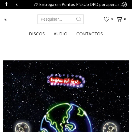
75€.
Entrega em Pontos PickUp DPD por apenas 2,75€.
0
0
DISCOS
ÁUDIO
CONTACTOS