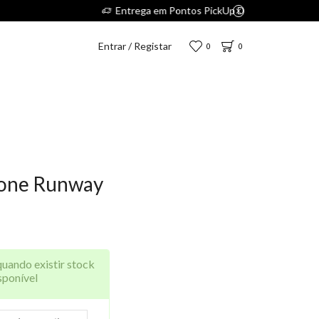
5€.
Entrar / Registar
0
0
one Runway
quando existir stock
sponível