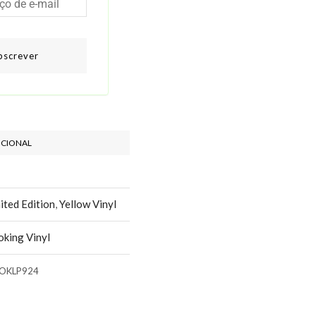
bscrever
ICIONAL
ited Edition
,
Yellow Vinyl
king Vinyl
OKLP924