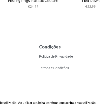
Hissing Prigs in Static Couture
Tied Down
€
24,99
€
22,99
Condições
Política de Privacidade
Termos e Condições
 utilização. Ao utilizar a página, confirma que aceita a sua utilização.