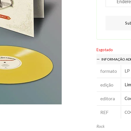
Su
Esgotado
INFORMAÇÃO AD
formato
LP
edição
Lim
editora
Coo
REF
CO
Rock