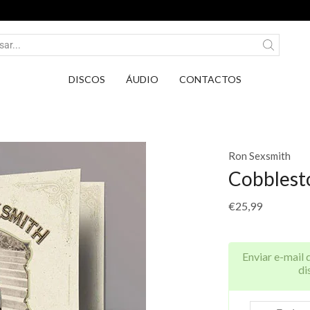
Entrega em Pontos PickUp DPD por apenas 2,7
DISCOS
ÁUDIO
CONTACTOS
Ron Sexsmith
Cobblest
€
25,99
Enviar e-mail 
di