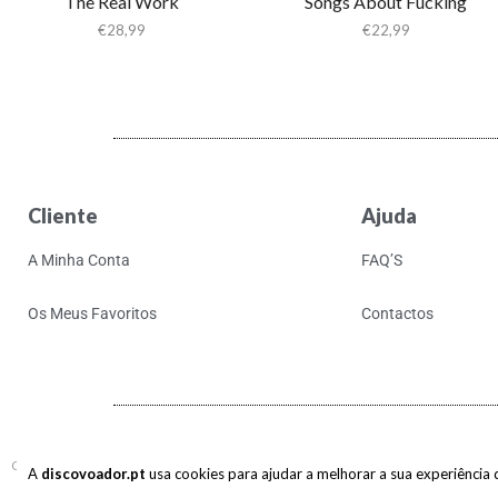
The Real Work
Songs About Fucking
€
28,99
€
22,99
Cliente
Ajuda
A Minha Conta
FAQ’S
Os Meus Favoritos
Contactos
Copyright © 2017-2026 discovoador. Todos os direitos reservados.
A
discovoador.pt
usa cookies para ajudar a melhorar a sua experiência de