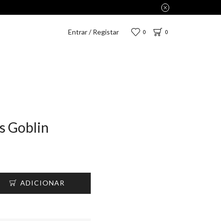
 apenas 2,75€.
Entrar / Registar
0
0
s Goblin
ADICIONAR