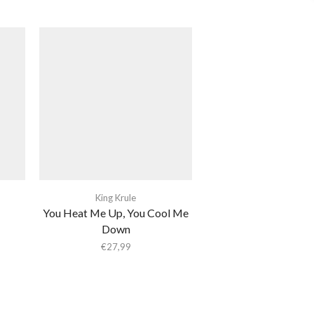
King Krule
You Heat Me Up, You Cool Me
Down
€
27,99