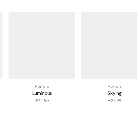
Horrors
Horrors
Luminous
Skying
€
24,50
€
27,99