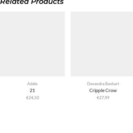
Related Products
Adele
Devendra Banhart
21
Cripple Crow
€
24,50
€
27,99