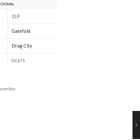
ICIONAL
2LP
Gatefold
Drag City
DC675
avoritos