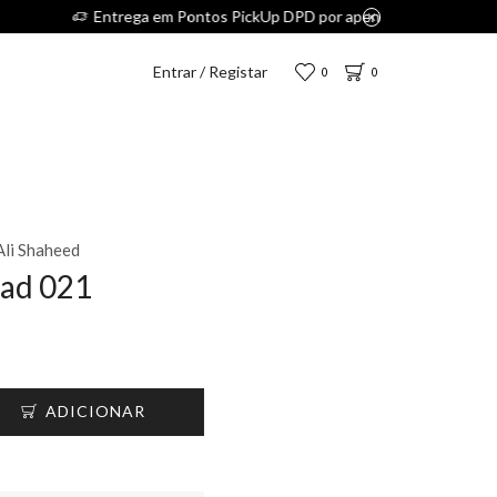
€.
Entrar / Registar
0
0
Ali Shaheed
ead 021
ADICIONAR