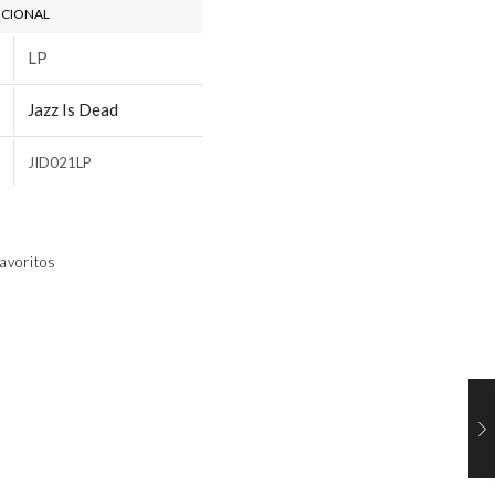
ICIONAL
LP
Jazz Is Dead
JID021LP
avoritos