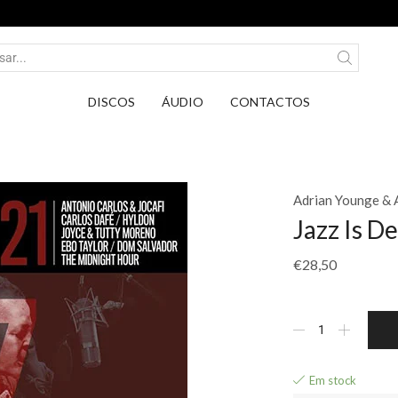
Entrega em Pontos PickUp DPD por apenas 2,75
DISCOS
ÁUDIO
CONTACTOS
Adrian Younge & 
Jazz Is D
€
28,50
Em stock