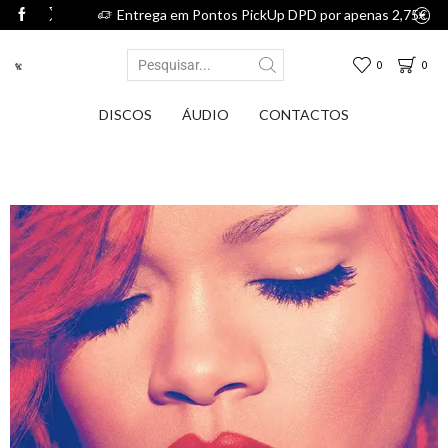
75€.
Entrega em Pontos PickUp DPD por apenas 2,75€.
0
0
DISCOS
ÁUDIO
CONTACTOS