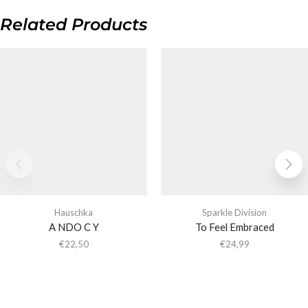
Related Products
Hauschka
Sparkle Division
A NDO C Y
To Feel Embraced
€
22,50
€
24,99