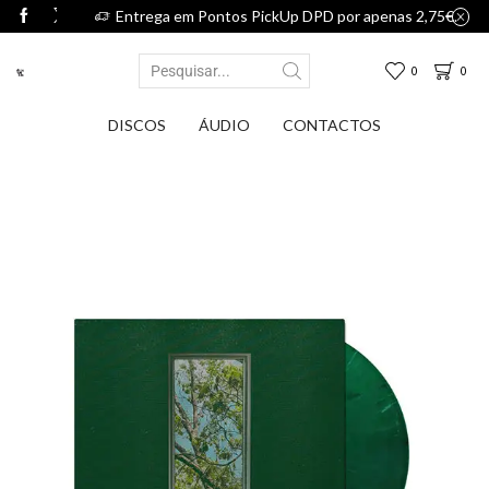
75€.
Entrega em Pontos PickUp DPD por apenas 2,75€.
0
0
DISCOS
ÁUDIO
CONTACTOS