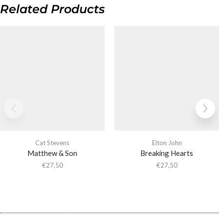
Related Products
Cat Stevens
Elton John
Matthew & Son
Breaking Hearts
€
27,50
€
27,50