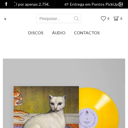
nas 2,75€.
Entrega em Pontos PickUp DPD por apenas 2,75€
0
0
DISCOS
ÁUDIO
CONTACTOS