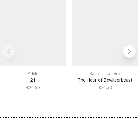
Adele
Badly Drawn Boy
21
The Hour of Bewilderbeast
€
24,50
€
24,50