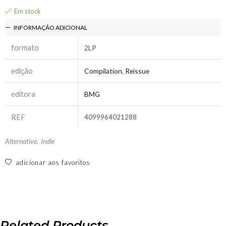
Em stock
INFORMAÇÃO ADICIONAL
formato
2LP
edição
Compilation
,
Reissue
editora
BMG
REF
4099964021288
Alternative
,
Indie
adicionar aos favoritos
Related Products