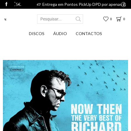
75€.
Entrega em Pontos PickUp DPD por apenas 2,75€.
0
0
DISCOS
ÁUDIO
CONTACTOS