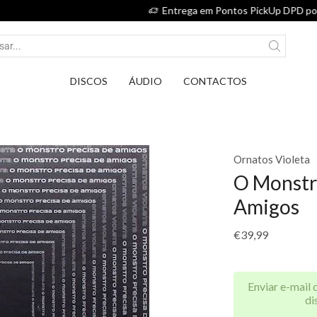
Entrega em Pontos PickUp DPD por apenas 2,75€.
DISCOS
ÁUDIO
CONTACTOS
Ornatos Violeta
O Monstr
Amigos
€
39,99
Enviar e-mail 
di