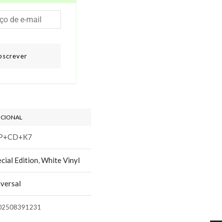
bscrever
ICIONAL
P+CD+K7
cial Edition
,
White Vinyl
versal
02508391231