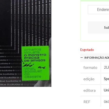
Su
Esgotado
INFORMAÇÃO AD
formato
2L
edição
Spe
editora
Uni
REF
06