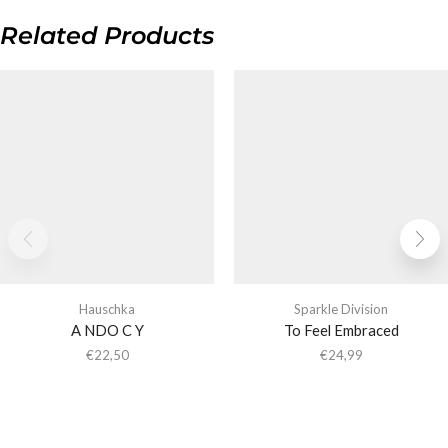
Related Products
Hauschka
Sparkle Division
A NDO C Y
To Feel Embraced
€
22,50
€
24,99