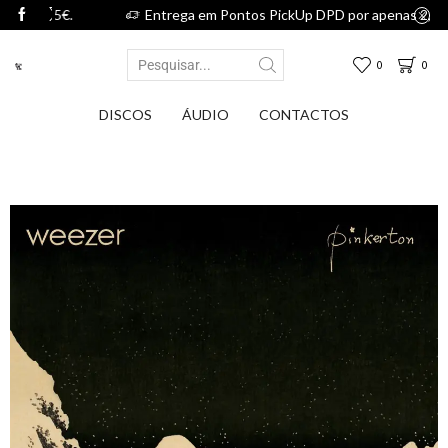
75€.
Entrega em Pontos PickUp DPD por apenas 2,75€.
0
0
DISCOS
ÁUDIO
CONTACTOS