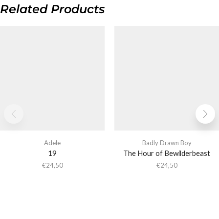
Related Products
Adele
Badly Drawn Boy
19
The Hour of Bewilderbeast
€
24,50
€
24,50