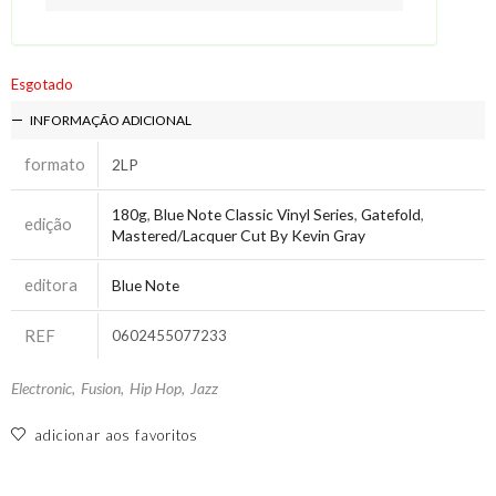
Esgotado
INFORMAÇÃO ADICIONAL
formato
2LP
180g
,
Blue Note Classic Vinyl Series
,
Gatefold
,
edição
Mastered/Lacquer Cut By Kevin Gray
editora
Blue Note
REF
0602455077233
Electronic
,
Fusion
,
Hip Hop
,
Jazz
adicionar aos favoritos