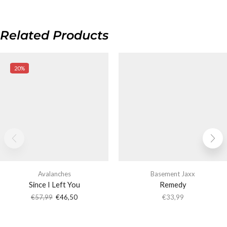
Related Products
20%
Avalanches
Basement Jaxx
Since I Left You
Remedy
€
57,99
€
46,50
€
33,99