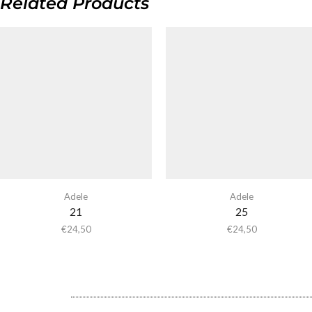
Related Products
Adele
Adele
21
25
€
24,50
€
24,50