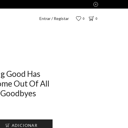
enas 2,75€.
Entrar / Registar
0
0
g Good Has
ome Out Of All
 Goodbyes
ADICIONAR