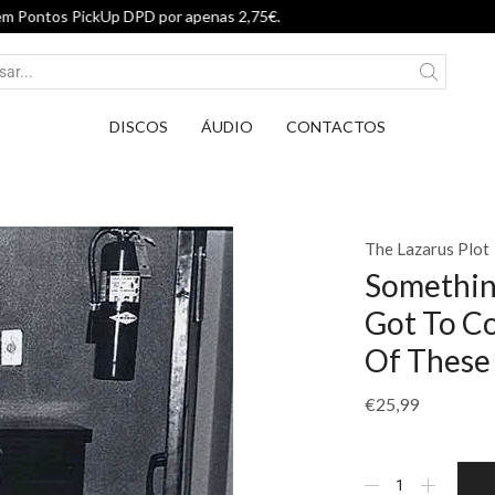
Entrega em Pontos PickUp DPD por ap
DISCOS
ÁUDIO
CONTACTOS
The Lazarus Plot
Somethin
Got To C
Of These
€
25,99