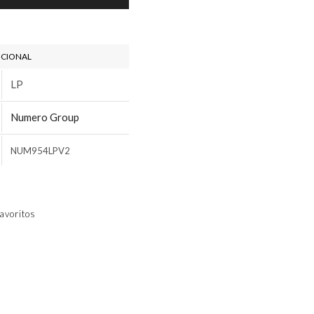
ICIONAL
LP
Numero Group
NUM954LPV2
avoritos