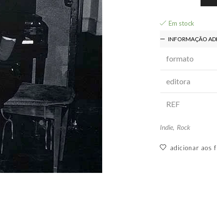
Em stock
INFORMAÇÃO AD
formato
editora
REF
Indie
,
Rock
adicionar aos f