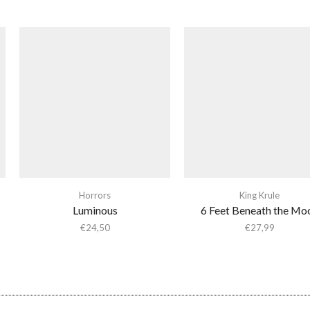
Horrors
King Krule
Luminous
6 Feet Beneath the Mo
€
24,50
€
27,99