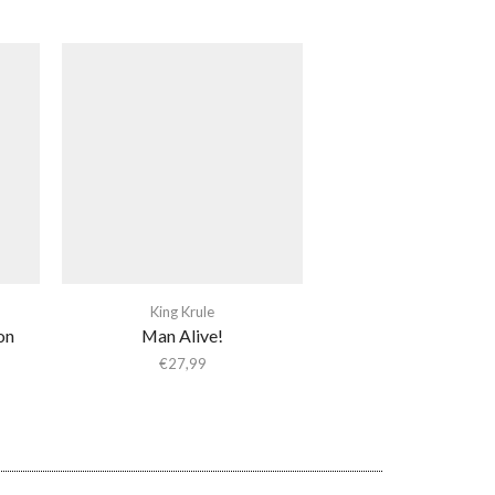
King Krule
on
Man Alive!
€
27,99