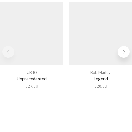
UB40
Bob Marley
Unprecedented
Legend
€
27,50
€
28,50