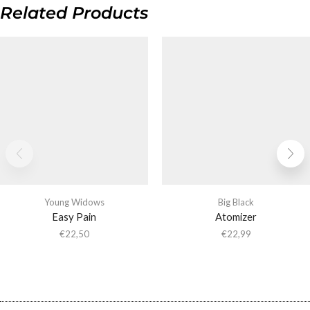
Related Products
Young Widows
Big Black
Easy Pain
Atomizer
€
22,50
€
22,99