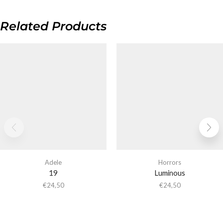
Related Products
Adele
Horrors
19
Luminous
€
24,50
€
24,50