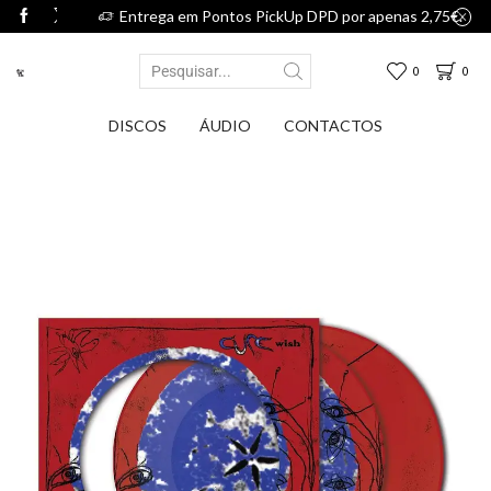
75€.
Entrega em Pontos PickUp DPD por apenas 2,75€.
0
0
DISCOS
ÁUDIO
CONTACTOS