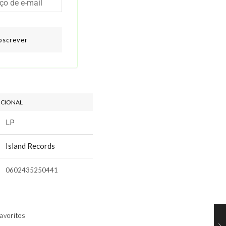
bscrever
ICIONAL
LP
Island Records
0602435250441
avoritos