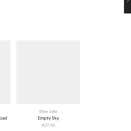
Elton John
Road
Empty Sky
€
27,50