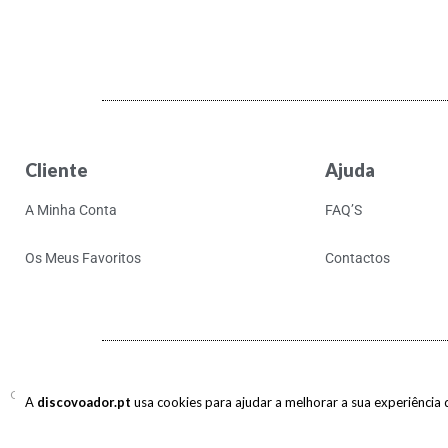
Cliente
Ajuda
A Minha Conta
FAQ’S
Os Meus Favoritos
Contactos
Copyright © 2017-2026 discovoador. Todos os direitos reservados.
A
discovoador.pt
usa cookies para ajudar a melhorar a sua experiência de