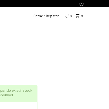
enas 2,75€.
Entrar / Registar
0
0
quando existir stock
sponível