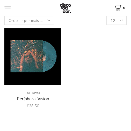
0
Turnover
Peripheral Vision
€
28,50