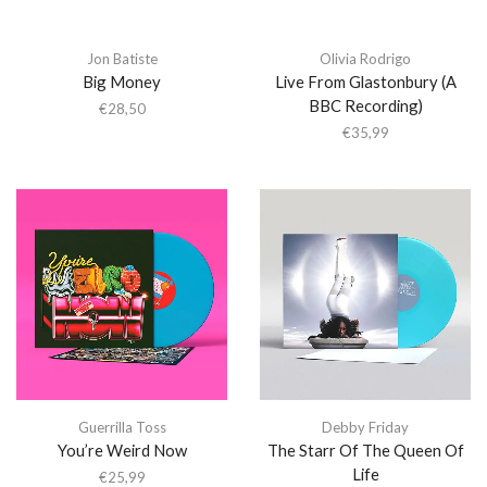
Jon Batiste
Olivia Rodrigo
Big Money
Live From Glastonbury (A
BBC Recording)
€
28,50
€
35,99
Guerrilla Toss
Debby Friday
You’re Weird Now
The Starr Of The Queen Of
Life
€
25,99