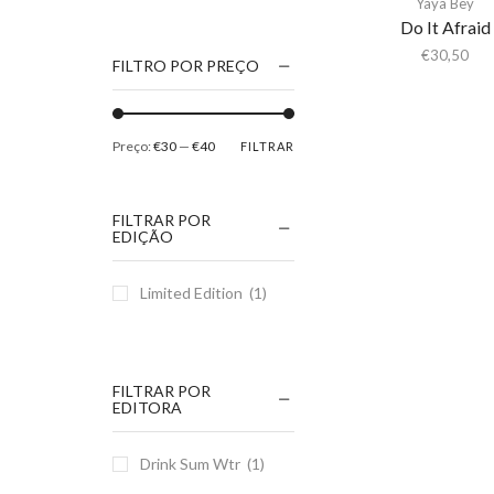
Yaya Bey
1186
Do It Afraid
2Pac
€
30,50
FILTRO POR PREÇO
5 Seconds Of Summer
50 Foot Wave
Preço:
€30
—
€40
FILTRAR
65daysofstatic
6Lack
FILTRAR POR
7038634357
EDIÇÃO
81355
Limited Edition
(1)
90 Day Men
A
A Giant Dog
FILTRAR POR
A Place to Bury
EDITORA
Strangers
A Song For You
Drink Sum Wtr
(1)
A Tribe Called Quest