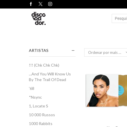
ARTISTAS
!!! (Chk Chk Chk)
...And You Will Know Us
By The Trail Of Dead
'68
*Nsync
1, Locate S
10 000 Russos
1000 Rabbits