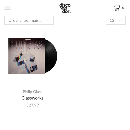
0
Philip Glass
Glassworks
€
27,99