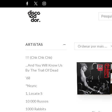
ARTISTAS
!!! (Chk Chk Chk)
...And You Will Know Us
By The Trail Of Dead
'68
*Nsync
1, Locate S
10 000 Russos
1000 Rabbits