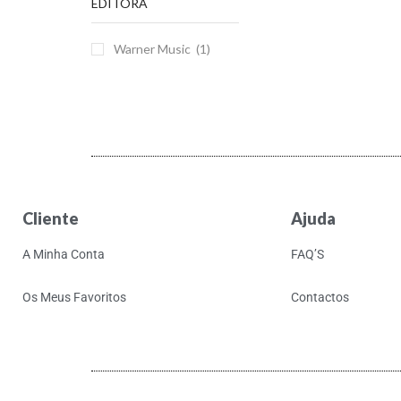
EDITORA
a-ha
Warner Music
(1)
A. Savage
A.A. Bondy
A.G. Cook
A.G.Cook
A.R. Kane
A$Ap Ferg
A$Ap Rocky
Cliente
Ajuda
Aan
A Minha Conta
FAQ’S
Aaron Cupples
Os Meus Favoritos
Contactos
Aaron Frazer
Aaron Parks
Abaete
ABBA