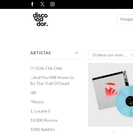
ARTISTAS
!!! (Chk Chk Chk)
...And You Will Know Us
By The Trail Of Dead
'68
*Nsync
1, Locate S
10 000 Russos
1000 Rabbits