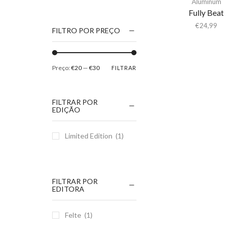
Aluminum
1186
Fully Beat
2Pac
€
24,99
FILTRO POR PREÇO
5 Seconds Of Summer
50 Foot Wave
Preço:
€20
—
€30
FILTRAR
65daysofstatic
6Lack
FILTRAR POR
7038634357
EDIÇÃO
81355
Limited Edition
(1)
90 Day Men
A
A Giant Dog
FILTRAR POR
A Place to Bury
EDITORA
Strangers
A Song For You
Felte
(1)
A Tribe Called Quest