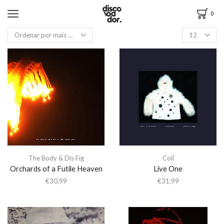
0
The Body & Dis Fig
Coil
Orchards of a Futile Heaven
Live One
€
30,99
€
31,99