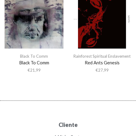
Black To Comm
Rainforest Spiritual Enslavement
Black To Comm
Red Ants Genesis
€
21,99
€
27,99
Cliente