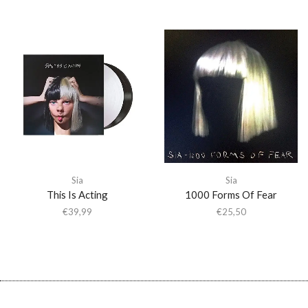
Sia
Sia
This Is Acting
1000 Forms Of Fear
€
39,99
€
25,50