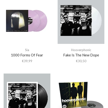
Sia
Hooverphonic
1000 Forms Of Fear
Fake Is The New Dope
€
39,99
€
30,50