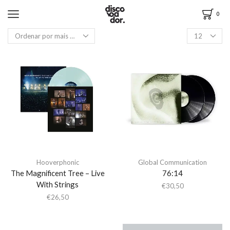
0
Hooverphonic
Global Communication
The Magnificent Tree – Live
76:14
With Strings
€
30,50
€
26,50