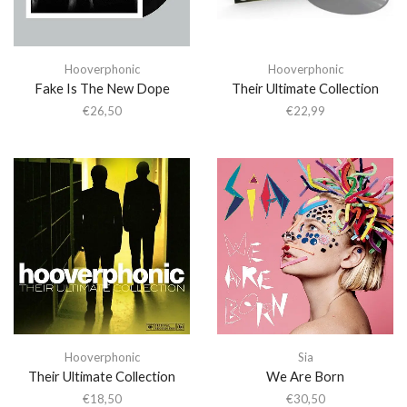
Hooverphonic
Hooverphonic
Fake Is The New Dope
Their Ultimate Collection
€
26,50
€
22,99
Hooverphonic
Sia
Their Ultimate Collection
We Are Born
€
18,50
€
30,50