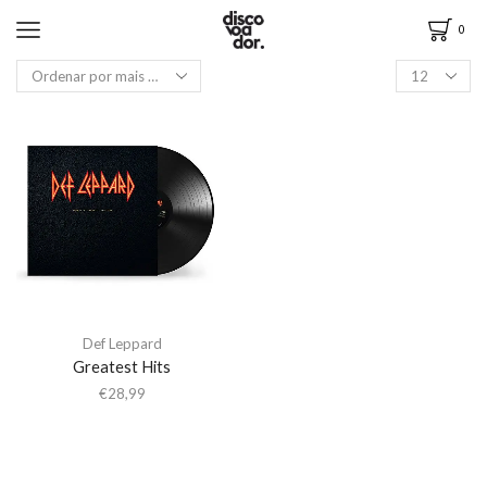
0
Def Leppard
Greatest Hits
€
28,99